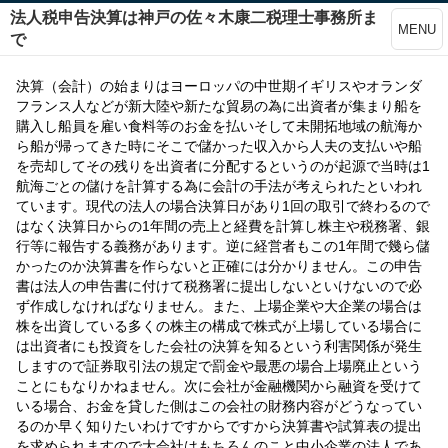
法人税申告決算は神戸の佐々木康二税理士事務所ま
MENU
で
決算（会計）の始まりはヨーロッパの中世期イギリスやオランダ
フランス人などが新大陸や新たな貿易の為に出資者が集まり船を
購入し船員を雇い食料等のお金を払いそして未開拓地域の航海か
ら船が帰ってきた時にそこで儲かった収入から人夫の支払いや船
を売却してその残りを出資者に分配するというのが起源で当時は1
航海ごとの儲けを計算する為に会計の手法が考えられたといわれ
ています。現代の法人の場合決算日があり1回の取引で終わるので
はなく決算日からの1年間の売上と経費を計算し株主や税務署、銀
行等に報告する義務があります。逆に経営者もこの1年間で幾ら儲
かったのか決算書を作らないと正確には分かりません。この申告
書は法人の申告書に付けて税務署に提出しないといけないので必
ず作成しなければなりません。また、上場企業や大企業の場合は
株を出資している多くの株主の構成で株式が上場している場合に
は出資者にも投資をした会社の決算を知るという利害関係が発生
しますので証券取引法の規定で罰金や最悪の場合上場廃止という
ことにもなりかねません。次に会社が金融機関から融資を受けて
いる場合、お金を貸した側はこの会社の財務内容がどうなってい
るのか早く知りたいわけですからですから決算書や試算表の提出
を求められますので大会社はもちろんのこと中小企業の法人であ