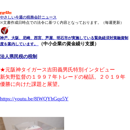
やさしい今週の税務会計ニュース
※文書作成日時点での法令に基づく内容となっております。（
毎週更新）
神戸、大阪、尼崎、西宮、芦屋、明石市が実施している緊急経済対策融資制
（中小企業の資金繰り支援）
度を案内しています。
法人県民税の税制
★元阪神タイガース吉田義男氏特別インタビュー
新矢野監督の１９９７年トレードの秘話。２０１９年
優勝に向けた課題と展望。
https://youtu.be/8lWQYhGqz5Y