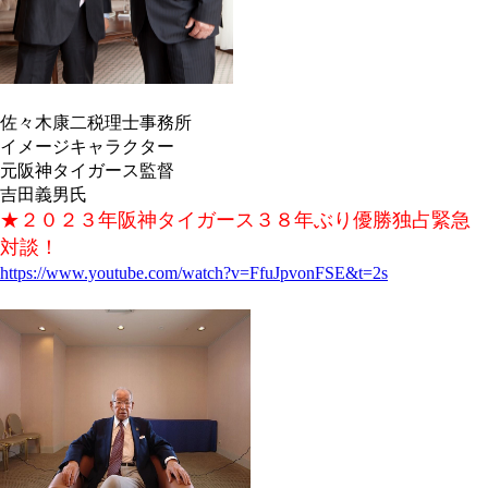
佐々木康二税理士事務所
イメージキャラクター
元阪神タイガース監督
吉田義男氏
★２０２３年阪神タイガース３８年ぶり優勝独占緊急
対談！
https://www.youtube.com/watch?v=FfuJpvonFSE&t=2s