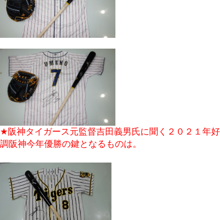
★阪神タイガース元監督吉田義男氏に聞く２０２１年好
調阪神今年優勝の鍵となるものは。