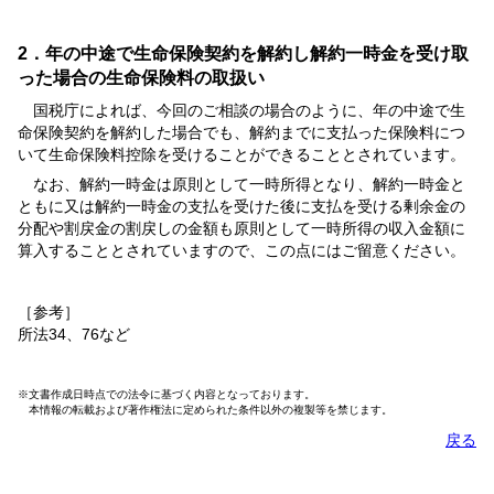
2．年の中途で生命保険契約を解約し解約一時金を受け取
った場合の生命保険料の取扱い
国税庁によれば、今回のご相談の場合のように、年の中途で生
命保険契約を解約した場合でも、解約までに支払った保険料につ
いて生命保険料控除を受けることができることとされています。
なお、解約一時金は原則として一時所得となり、解約一時金と
ともに又は解約一時金の支払を受けた後に支払を受ける剰余金の
分配や割戻金の割戻しの金額も原則として一時所得の収入金額に
算入することとされていますので、この点にはご留意ください。
［参考］
所法34、76など
※文書作成日時点での法令に基づく内容となっております。
本情報の転載および著作権法に定められた条件以外の複製等を禁じます。
戻る