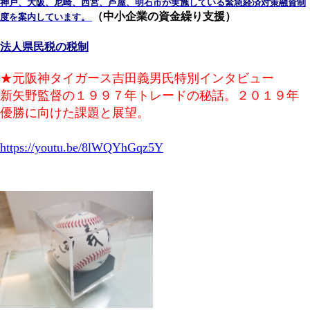
神戸、大阪、尼崎、西宮、芦屋、明石市が実施している緊急経済対策融資制
（中小企業の資金繰り支援）
度を案内しています。
法人県民税の税制
★元阪神タイガース吉田義男氏特別インタビュー
新矢野監督の１９９７年トレードの秘話。２０１９年
優勝に向けた課題と展望。
https://youtu.be/8lWQYhGqz5Y