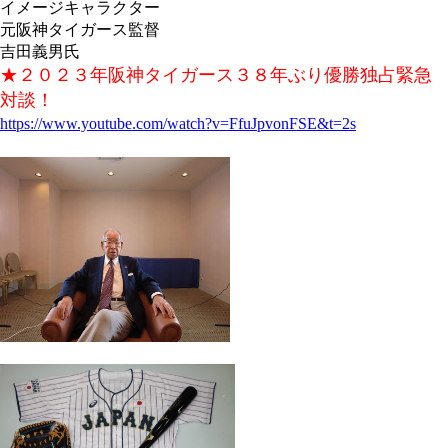
イメージキャラクター
元阪神タイガース監督
吉田義男氏
★２０２３年阪神タイガース３８年ぶり優勝独占緊急
対談！
https://www.youtube.com/watch?v=FfuJpvonFSE&t=2s