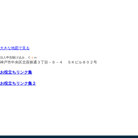
大きな地図で見る
法人申告駆け込み．Ｃ
ｏ
ｍ
神戸市中央区北長狭通３丁目－６－４ ＳＫビル８０２号
お役立ち
リンク集
お役立ちリンク集２