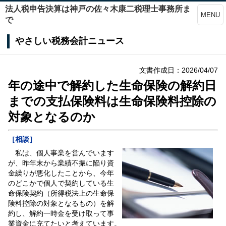
法人税申告決算は神戸の佐々木康二税理士事務所ま
MENU
で
やさしい税務会計ニュース
文書作成日：2026/04/07
年の途中で解約した生命保険の解約日
までの支払保険料は生命保険料控除の
対象となるのか
［相談］
私は、個人事業を営んでいます
が、昨年末から業績不振に陥り資
金繰りが悪化したことから、今年
のどこかで個人で契約している生
命保険契約（所得税法上の生命保
険料控除の対象となるもの）を解
約し、解約一時金を受け取って事
業資金に充てたいと考えています。